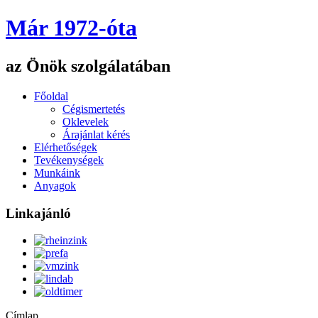
Már 1972-óta
az Önök szolgálatában
Főoldal
Cégismertetés
Oklevelek
Árajánlat kérés
Elérhetőségek
Tevékenységek
Munkáink
Anyagok
Linkajánló
Címlap