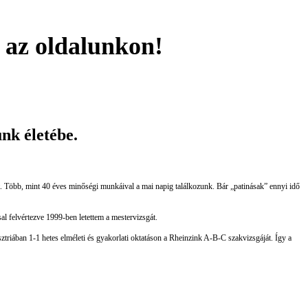
t az oldalunkon!
nk életébe.
vét. Több, mint 40 éves minőségi munkáival a mai napig találkozunk. Bár „patinásak” ennyi idő
al felvértezve 1999-ben letettem a mestervizsgát.
triában 1-1 hetes elméleti és gyakorlati oktatáson a Rheinzink A-B-C szakvizsgáját. Így a