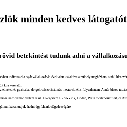
özlök minden kedves látogató
övid betekintést tudunk adni a vállalkozásu
ben indította el a saját vállalkozását, évek alatt kialakítva a műhely megbízható, stabil hírne
t ki a keze alól.
elméleti és gyakorlati dolgok csiszolását más mestereknél is folytathattam. A már biztos tudáss
zakmai tanfolyamon vettem részt. Elvégeztem a VM- Zink, Lindab, Prefa mesterkurzusait, és Ausz
gű munkákat tudjuk átadni ügyfeleink elégedettségére.