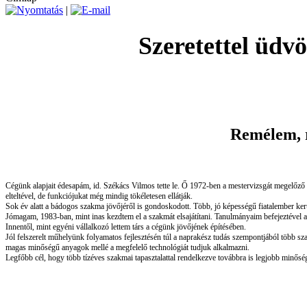
|
Szeretettel üdv
Remélem, r
Cégünk alapjait édesapám, id. Székács Vilmos tette le. Ő 1972-ben a mestervizsgát megelőző év
elteltével, de funkciójukat még mindig tökéletesen ellátják.
Sok év alatt a bádogos szakma jövőjéről is gondoskodott. Több, jó képességű fiatalember kerül
Jómagam, 1983-ban, mint inas kezdtem el a szakmát elsajátítani. Tanulmányaim befejeztével az 
Innentől, mint egyéni vállalkozó lettem társ a cégünk jövőjének építésében.
Jól felszerelt műhelyünk folyamatos fejlesztésén túl a naprakész tudás szempontjából több s
magas minőségű anyagok mellé a megfelelő technológiát tudjuk alkalmazni.
Legfőbb cél, hogy több tízéves szakmai tapasztalattal rendelkezve továbbra is legjobb minősé