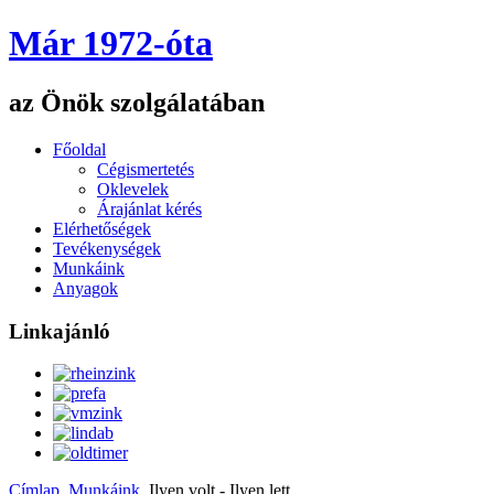
Már 1972-óta
az Önök szolgálatában
Főoldal
Cégismertetés
Oklevelek
Árajánlat kérés
Elérhetőségek
Tevékenységek
Munkáink
Anyagok
Linkajánló
Címlap
Munkáink
Ilyen volt - Ilyen lett