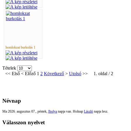
homlokzat burkolás 1
Tételek
<<
Első
<
Előző
1
2
Következő
>
Utolsó
>>
1. oldal / 2
Névnap
Ma 2026. augusztus 07., péntek,
Ibolya
napja van. Holnap
László
napja lesz.
Válasszon nyelvet